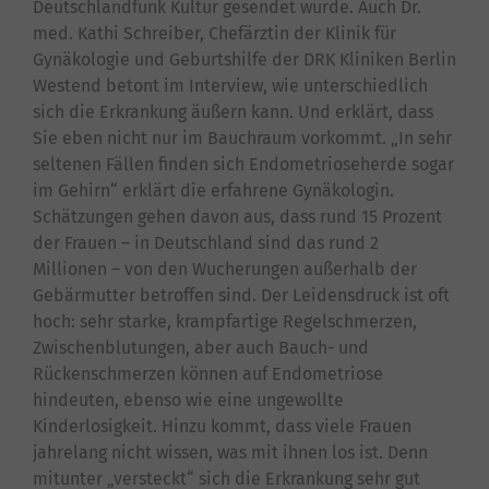
Deutschlandfunk Kultur gesendet wurde. Auch Dr.
med. Kathi Schreiber, Chefärztin der Klinik für
Gynäkologie und Geburtshilfe der DRK Kliniken Berlin
Westend betont im Interview, wie unterschiedlich
sich die Erkrankung äußern kann. Und erklärt, dass
Sie eben nicht nur im Bauchraum vorkommt. „In sehr
seltenen Fällen finden sich Endometrioseherde sogar
im Gehirn“ erklärt die erfahrene Gynäkologin.
Schätzungen gehen davon aus, dass rund 15 Prozent
der Frauen – in Deutschland sind das rund 2
Millionen – von den Wucherungen außerhalb der
Gebärmutter betroffen sind. Der Leidensdruck ist oft
hoch: sehr starke, krampfartige Regelschmerzen,
Zwischenblutungen, aber auch Bauch- und
Rückenschmerzen können auf Endometriose
hindeuten, ebenso wie eine ungewollte
Kinderlosigkeit. Hinzu kommt, dass viele Frauen
jahrelang nicht wissen, was mit ihnen los ist. Denn
mitunter „versteckt“ sich die Erkrankung sehr gut