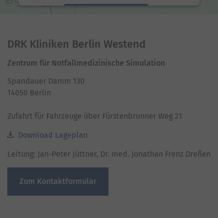
Akzeptieren
powered by
Usercentrics Consent Management
Platform
DRK Kliniken Berlin Westend
Zentrum für Notfallmedizinische Simulation
Spandauer Damm 130
14050 Berlin
Zufahrt für Fahrzeuge über Fürstenbrunner Weg 21
Download Lageplan
Leitung: Jan-Peter Jüttner, Dr. med. Jonathan Frenz Dreßen
Zum Kontaktformular