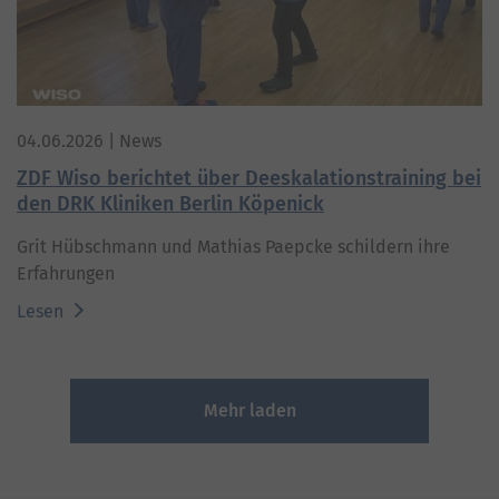
04.06.2026
| News
ZDF Wiso berichtet über Deeskalationstraining bei
den DRK Kliniken Berlin Köpenick
Grit Hübschmann und Mathias Paepcke schildern ihre
Erfahrungen
Lesen
Mehr laden