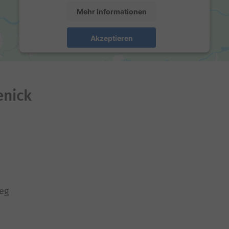
Mehr Informationen
Akzeptieren
powered by
Usercentrics Consent Management
Platform
enick
eg