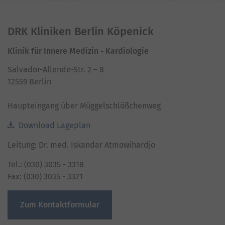
powered by
Usercentrics Consent Management
Platform
DRK Kliniken Berlin Köpenick
Klinik für Innere Medizin - Kardiologie
Salvador-Allende-Str. 2 – 8
12559 Berlin
Haupteingang über Müggelschlößchenweg
Download Lageplan
Leitung: Dr. med. Iskandar Atmowihardjo
Tel.: (030) 3035 - 3318
Fax: (030) 3035 - 3321
Zum Kontaktformular