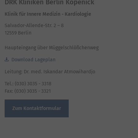
Platform
DRK Kliniken Berlin Köpenick
Klinik für Innere Medizin - Kardiologie
Salvador-Allende-Str. 2 – 8
12559 Berlin
Haupteingang über Müggelschlößchenweg
Download Lageplan
Leitung: Dr. med. Iskandar Atmowihardjo
Tel.: (030) 3035 - 3318
Fax: (030) 3035 - 3321
Zum Kontaktformular