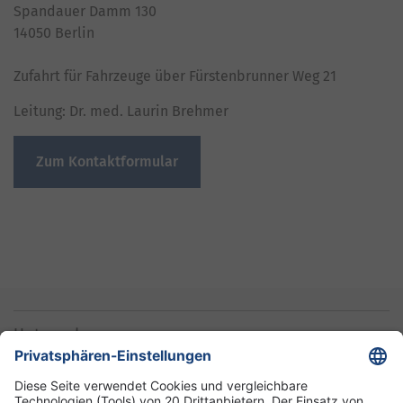
Spandauer Damm 130
14050 Berlin
Zufahrt für Fahrzeuge über Fürstenbrunner Weg 21
Leitung: Dr. med. Laurin Brehmer
Zum Kontaktformular
Unternehmen
Informationen