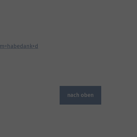
erm=habedank+d
nach oben