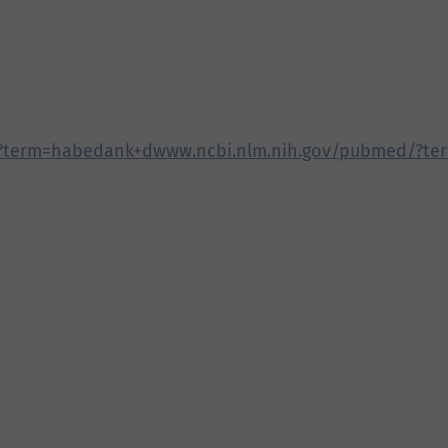
/?term=habedank+dwww.ncbi.nlm.nih.gov/pubmed/?t