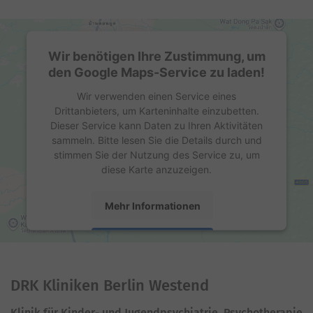
Wir benötigen Ihre Zustimmung, um
den Google Maps-Service zu laden!
Wir verwenden einen Service eines
Drittanbieters, um Karteninhalte einzubetten.
Dieser Service kann Daten zu Ihren Aktivitäten
sammeln. Bitte lesen Sie die Details durch und
stimmen Sie der Nutzung des Service zu, um
diese Karte anzuzeigen.
Mehr Informationen
Akzeptieren
powered by
Usercentrics Consent Management
Platform
DRK Kliniken Berlin Westend
Klinik für Kinder- und Jugendpsychiatrie, Psychotherapie