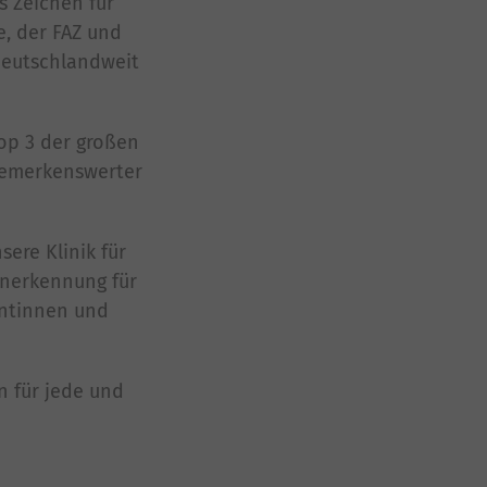
s Zeichen für
e, der FAZ und
 deutschlandweit
Top 3 der großen
 bemerkenswerter
sere Klinik für
Anerkennung für
entinnen und
n für jede und