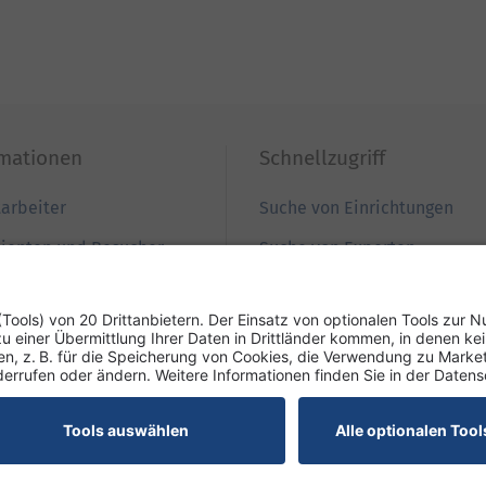
rmationen
Schnellzugriff
tarbeiter
Suche von Einrichtungen
tienten und Besucher
Suche von Experten
ewerber
Zur Babygalerie
nweiser
Podcast REZEPTfrei
esse
enschutz-Informationen
Hausordnung
Cookies