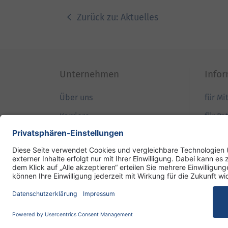
Zurück zu: Aktuelles
Unternehmen
Info
Über uns
für Mi
Karriere
für Pa
Qualität
für B
Patientensicherheit
für Ei
Ihre Meinung
für Pr
DRK-Schwesternschaft Berlin
Impressum
Dat