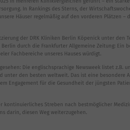
025 in mehreren Klinikvergleichen geführt – ein starke
rsorgung. In Rankings des Sterns, der Wirtschaftswoch
 unsere Häuser regelmäßig auf den vorderen Plätzen –
tzierung der DRK Kliniken Berlin Köpenick unter den 
 Berlin durch die Frankfurter Allgemeine Zeitung: Ein
ieler Fachbereiche unseres Hauses würdigt.
gesehen: Die englischsprachige Newsweek listet z.B. un
 unter den besten weltweit. Das ist eine besondere 
roßem Engagement für die Gesundheit der jüngsten Pati
 kontinuierliches Streben nach bestmöglicher Medizi
uns darin, diesen Weg weiterzugehen.