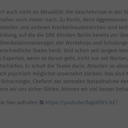
t auch nicht an Aktualität: Die Geschehnisse in der S
 hallen noch immer nach. Zu Recht, denn Aggressione
sstellen und anderen Krankenhausbereichen sind leid
lung, auf die die DRK Kliniken Berlin bereits vor übe
n Deeskalationsmanager, der Workshops und Schulungen
terschiedliche Teams berät. Und schon seit langem bes
m Experten, wenn es darum geht, nicht nur mit Worten
ntschärfen. Er schult die Teams darin, Attacken so abz
auch psychisch möglichst unversehrt bleiben. Das sin
l Schachinger, Chefarzt der zentralen Notaufnahme de
enn wir uns sicher fühlen, können wir viel besser beha
ie hier aufrufen:
https://youtu.be/fugUX5Y3-hE?