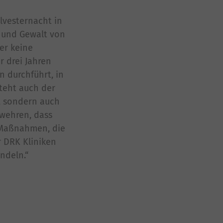
ilvesternacht in
n und Gewalt von
er keine
r drei Jahren
 durchführt, in
teht auch der
, sondern auch
uwehren, dass
d Maßnahmen, die
r DRK Kliniken
ndeln.“