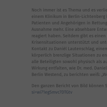
Noch immer ist es Thema und es verlier
einem Klinikum in Berlin-Lichtenberg
Patienten und Angehörigen in Rettung
Ausnahme mehr. Eine absehbare Entwick
reagiert haben. Seitdem gibt es eine
Krisensituationen unterstützt und un
Kontakt zu Danièl Lautenschlag, eine
körperlich brenzlige Situationen zu e
alle Beteiligten sowohl physisch als 
Wirkung entfalten, wie Dr. med. Danie
Berlin Westend, zu berichten weiß: „W
Den ganzen Bericht von Bild können S
si=wi71egSmvc7DTGtv