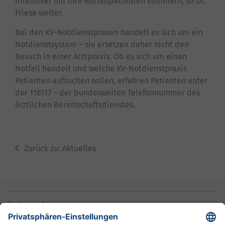
intensiver um ihre Notfallpatienten kümmern, so Dr.
Friese weiter.
Bei den KV-Notdienstpraxen handelt es sich um ein
Notdienstsystem – sie ersetzen daher nicht den
Besuch in einer Arztpraxis. Ob es sich um einen
Notfall handelt und welche KV-Notdienstpraxis
Patienten aufsuchen sollen, erfahren Patienten unter
der 116117 – der bundesweiten Telefonnummer des
ärztlichen Bereitschaftsdienstes.
Zurück zu: Aktuelles
Unternehmen