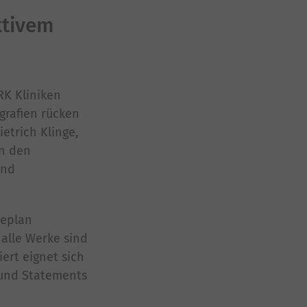
ktivem
RK Kliniken
grafien rücken
etrich Klinge,
in den
und
geplan
 alle Werke sind
ert eignet sich
 und Statements