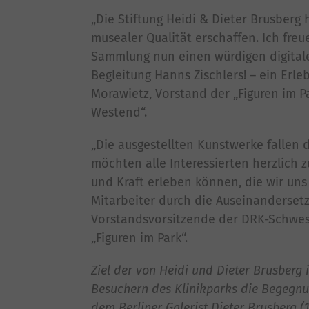
„Die Stiftung Heidi & Dieter Brusberg
musealer Qualität erschaffen. Ich fre
Sammlung nun einen würdigen digitalen
Begleitung Hanns Zischlers! – ein Erle
Morawietz, Vorstand der „Figuren im Pa
Westend“.
„Die ausgestellten Kunstwerke fallen 
möchten alle Interessierten herzlich 
und Kraft erleben können, die wir uns
Mitarbeiter durch die Auseinanderset
Vorstandsvorsitzende der DRK-Schweste
„Figuren im Park“.
Ziel der von Heidi und Dieter Brusberg 
Besuchern des Klinikparks die Begegnun
dem Berliner Galerist Dieter Brusberg (