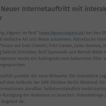
Neuer Internetauftritt mit intera
r
ng „Figuren im Park“ (
www.figurenimpark.de
) bei den D
f vielfache Art und Weise zusammen. Ästhetische Foto
nnen wie Emil Cimiotti, Fritz Cremer, Leiko Ikemura, Di
g Gabriel Schrieber, Rolf Szymanski und Berndt Wilde 
 Skulpturen wurde ein Audioguide vom bekannten Film- 
ingesprochen.
onalität punktet die neue Webseite. Der interaktive La
auf dem Gelände der DRK Kliniken Berlin Westend. Für
ormationen abrufbar. Selbstverständlich mobil-optimi
im Rundgang der Audiotour zu lauschen. Videobeiträge
s Angebot ab.