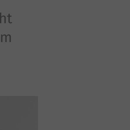
ht
im