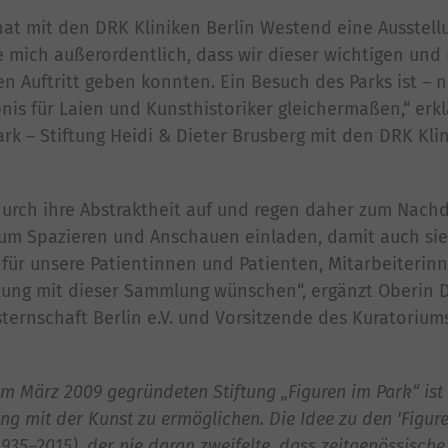
 hat mit den DRK Kliniken Berlin Westend eine Ausstel
ue mich außerordentlich, dass wir dieser wichtigen un
 Auftritt geben konnten. Ein Besuch des Parks ist – ni
bnis für Laien und Kunsthistoriker gleichermaßen,“ erkl
rk – Stiftung Heidi & Dieter Brusberg mit den DRK Klin
durch ihre Abstraktheit auf und regen daher zum Nach
zum Spazieren und Anschauen einladen, damit auch sie 
 für unsere Patientinnen und Patienten, Mitarbeiterin
zung mit dieser Sammlung wünschen“, ergänzt Oberin D
rnschaft Berlin e.V. und Vorsitzende des Kuratoriums
im März 2009 gegründeten Stiftung „Figuren im Park“ ist 
g mit der Kunst zu ermöglichen. Die Idee zu den 'Figur
1935–2015), der nie daran zweifelte, dass zeitgenössische