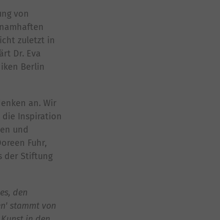
lung von
d namhaften
cht zuletzt in
ärt Dr. Eva
iken Berlin
denken an. Wir
die Inspiration
nen und
oreen Fuhr,
 der Stiftung
es, den
en' stammt von
 Kunst in den