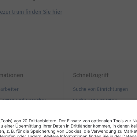
zentrum finden Sie hier
rmationen
Schnellzugriff
tarbeiter
Suche von Einrichtungen
tienten und Besucher
Suche von Experten
ewerber
Zur Babygalerie
nweiser
Podcast REZEPTfrei
esse