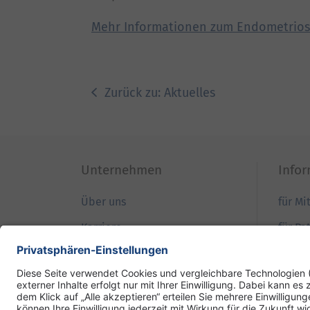
Mehr Informationen zum Endometriose
Zurück zu: Aktuelles
Unternehmen
Info
Über uns
für Mi
Karriere
für Pa
Qualität
für B
Patientensicherheit
für Ei
Ihre Meinung
für Pr