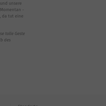
z und unsere
. „Momentan -
 da tut eine
se tolle Geste
lb des