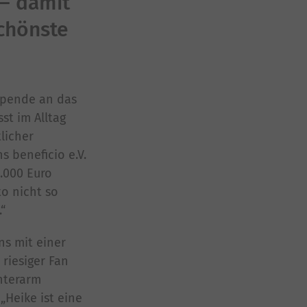
 – damit
schönste
 Spende an das
st im Alltag
tlicher
s beneficio e.V.
.000 Euro
to nicht so
“
ns mit einer
 riesiger Fan
nterarm
„Heike ist eine