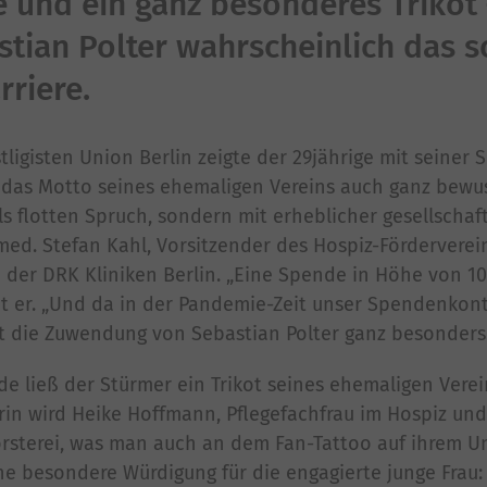
 und ein ganz besonderes Trikot
stian Polter wahrscheinlich das 
rriere.
igisten Union Berlin zeigte der 29jährige mit seiner
r das Motto seines ehemaligen Vereins auch ganz bewus
 als flotten Spruch, sondern mit erheblicher gesellschaf
 med. Stefan Kahl, Vorsitzender des Hospiz-Förderverein
 der DRK Kliniken Berlin. „Eine Spende in Höhe von 10
tet er. „Und da in der Pandemie-Zeit unser Spendenkon
hilft die Zuwendung von Sebastian Polter ganz besonders.
de ließ der Stürmer ein Trikot seines ehemaligen Verei
rin wird Heike Hoffmann, Pflegefachfrau im Hospiz und
Försterei, was man auch an dem Fan-Tattoo auf ihrem U
ne besondere Würdigung für die engagierte junge Frau: 