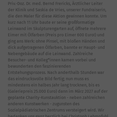
Priv.-Doz. Dr. med. Bernd Frericks, Ärztlicher Leiter
der Klinik und Saskia de Vries, unserer Fundraiserin,
die den Maler für diese Aktion gewinnen konnte. Um
kurz nach 11 Uhr baute er seine großformatige
Leinwand im Skulpturengarten auf, öffnete mehrere
Eimer mit Ölfarben (Preis pro Eimer 600 Euro!) und
ging ans Werk: ohne Pinsel, mit bloßen Händen und
dick aufgetragenen Ölfarben, bannte er Haupt- und
Nebengebäude auf die Leinwand. Zahlreiche
Besucher- und Kolleg*innen kamen vorbei und
bewunderten den faszinierenden
Entstehungsprozess. Nach anderthalb Stunden war
das eindrucksvolle Bild fertig; nun muss es
mindestens ein halbes Jahr lang trocknen, bis es
(Galeriepreis 25.000 Euro) dann im März 2027 auf der
geplante Charity-Kunstauktion - neben zahlreichen
anderen Kunstwerken - zugunsten des
Sozialpädiatrischen Zentrums versteigert wird. Wir
bedanken uns ganz herzlich bei Christoph Lehmpfuhl