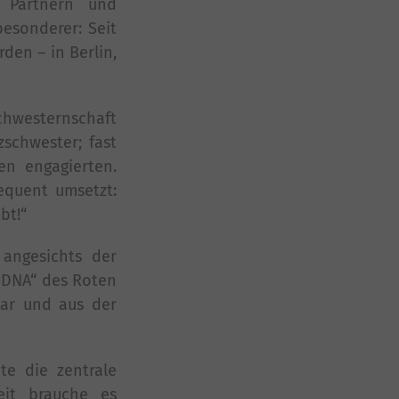
t Partnern und
besonderer: Seit
den – in Berlin,
chwesternschaft
zschwester; fast
en engagierten.
equent umsetzt:
bt!“
 angesichts der
-DNA“ des Roten
bar und aus der
te die zentrale
eit brauche es