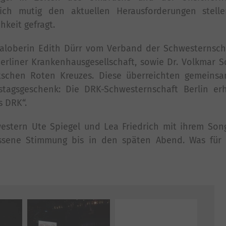
sich mutig den aktuellen Herausforderungen stell
hkeit gefragt.
eraloberin Edith Dürr vom Verband der Schwesternsc
Berliner Krankenhausgesellschaft, sowie Dr. Volkmar 
tschen Roten Kreuzes. Diese überreichten gemeinsa
tagsgeschenk: Die DRK-Schwesternschaft Berlin er
s DRK“.
western Ute Spiegel und Lea Friedrich mit ihrem So
assene Stimmung bis in den späten Abend. Was für
Mehr Bilder anzeigen