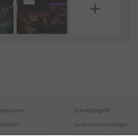
rmationen
Schnellzugriff
tarbeiter
Suche von Einrichtungen
tienten und Besucher
Suche von Experten