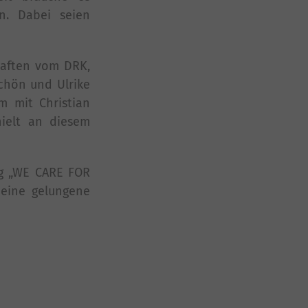
en. Dabei seien
haften vom DRK,
Schön und Ulrike
m mit Christian
hielt an diesem
ng „WE CARE FOR
 eine gelungene