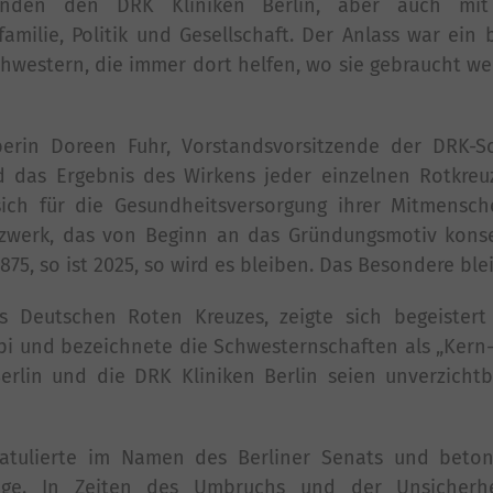
tenden den DRK Kliniken Berlin, aber auch mi
milie, Politik und Gesellschaft. Der Anlass war ein 
chwestern, die immer dort helfen, wo sie gebraucht wer
erin Doreen Fuhr, Vorstandsvorsitzende der DRK-S
nd das Ergebnis des Wirkens jeder einzelnen Rotkreu
ich für die Gesundheitsversorgung ihrer Mitmensch
etzwerk, das von Beginn an das Gründungsmotiv kons
 1875, so ist 2025, so wird es bleiben. Das Besondere blei
es Deutschen Roten Kreuzes, zeigte sich begeistert
pi und bezeichnete die Schwesternschaften als „Kern
erlin und die DRK Kliniken Berlin seien unverzicht
gratulierte im Namen des Berliner Senats und beton
lege. In Zeiten des Umbruchs und der Unsicherh