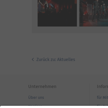
Zurück zu: Aktuelles
Unternehmen
Info
Über uns
für Mi
Karriere
für Pa