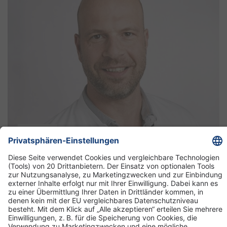
CHEFARZT
Priv.-Doz. Dr. med. Sascha Rolf